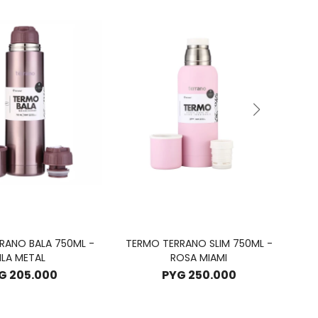
RANO BALA 750ML -
TERMO TERRANO SLIM 750ML -
TE
ILA METAL
ROSA MIAMI
G
205.000
PYG
250.000