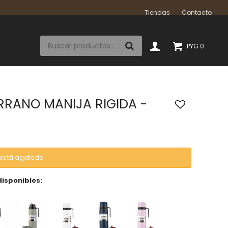
Tiendas
Contacto
PYG
0
RRANO MANIJA RIGIDA -
o está agotado.
disponibles: