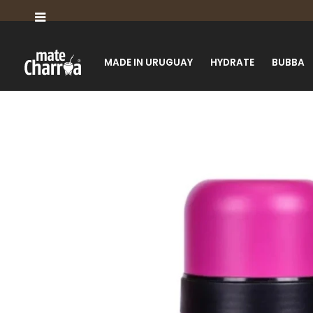

MADE IN URUGUAY
HYDRATE
BUBBA