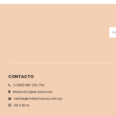
CONTACTO
(+595) 981-210-762
Mariscal López, Asunción
ventas@matecharrua.com.py
09 a 18 hs