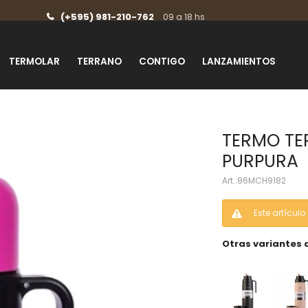
(+595) 981-210-762
09 a 18 hs
TERMOLAR
TERRANO
CONTIGO
LANZAMIENTOS
TERMO TE
PURPURA
86MCH9182
Este artícul
Otras variantes 