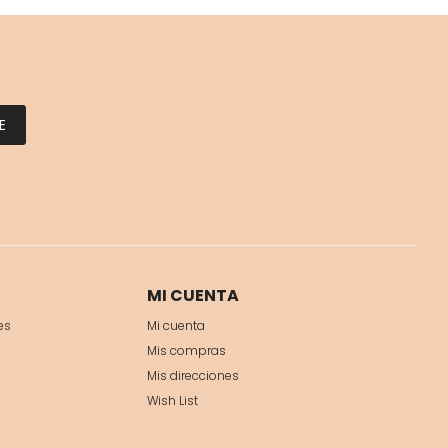
E
MI CUENTA
es
Mi cuenta
Mis compras
Mis direcciones
Wish List