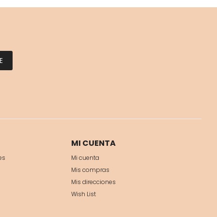
E
MI CUENTA
es
Mi cuenta
Mis compras
Mis direcciones
Wish List