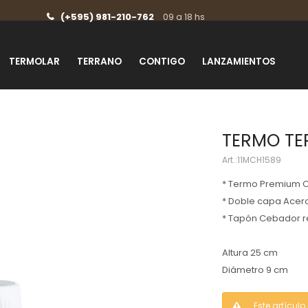
(+595) 981-210-762
09 a 18 hs
TERMOLAR
TERRANO
CONTIGO
LANZAMIENTOS
TERMO TE
11MCH1589
* Termo Premium 
* Doble capa Acero
* Tapón Cebador r
Altura 25 cm
Diámetro 9 cm
Este artícul