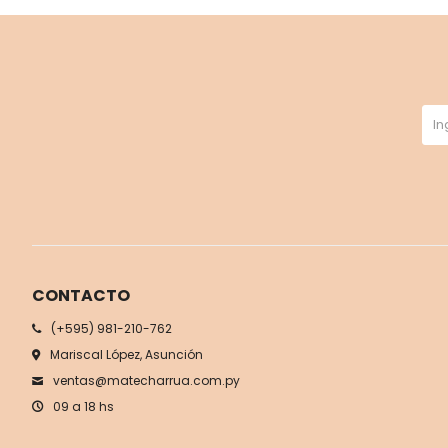
CONTACTO
(+595) 981-210-762
Mariscal López, Asunción
ventas@matecharrua.com.py
09 a 18 hs