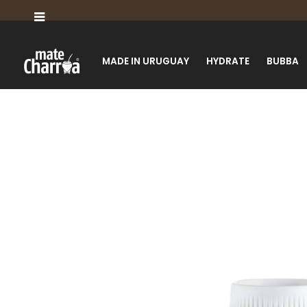

MADE IN URUGUAY
HYDRATE
BUBBA