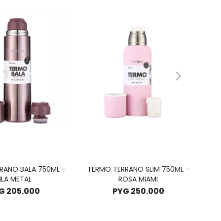
RANO BALA 750ML -
TERMO TERRANO SLIM 750ML -
TE
ILA METAL
ROSA MIAMI
G
205.000
PYG
250.000