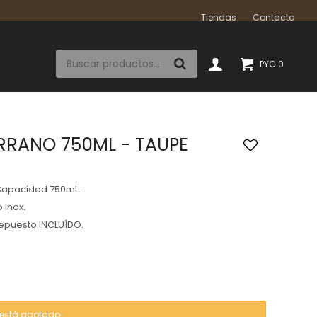
Tiendas
Contacto
PYG
0
RRANO 750ML - TAUPE
Capacidad 750mL.
 Inox.
epuesto INCLUÍDO.
o está agotado.