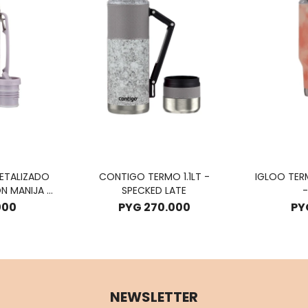
ETALIZADO
CONTIGO TERMO 1.1LT -
IGLOO TER
N MANIJA -
SPECKED LATE
-
ZADO
000
PYG
270.000
PY
NEWSLETTER