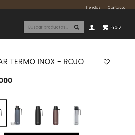
Tiendas
Contacto
PYG
0
AR TERMO INOX - ROJO
.000