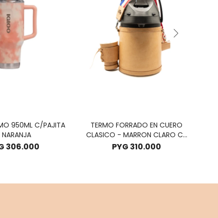
MO 950ML C/PAJITA
TERMO FORRADO EN CUERO
TE
 NARANJA
CLASICO - MARRON CLARO C/
CINTA DE PY
G
306.000
PYG
310.000