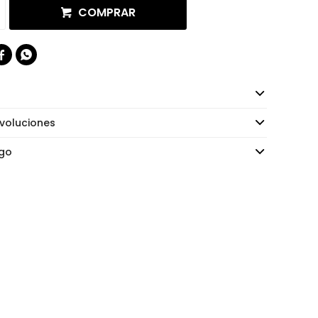
COMPRAR


voluciones
go