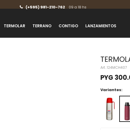
(+595) 981-210-762
09 a 18 hs
TERMOLAR
TERRANO
CONTIGO
LANZAMIENTOS
TERMOL
124MCH407
PYG
300
Variantes: