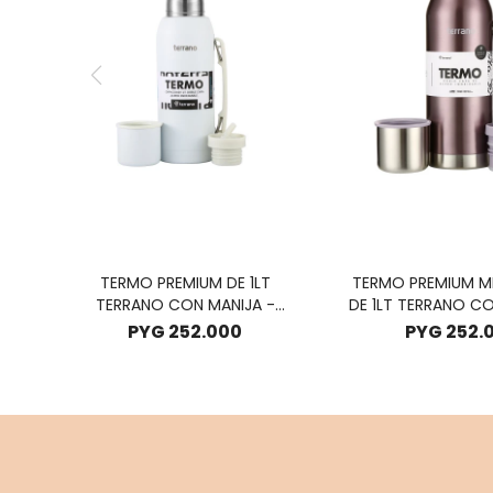
TERMO PREMIUM DE 1LT
TERMO PREMIUM M
TERRANO CON MANIJA -
DE 1LT TERRANO CO
BLANCO
LILA METALI
PYG
252.000
PYG
252.