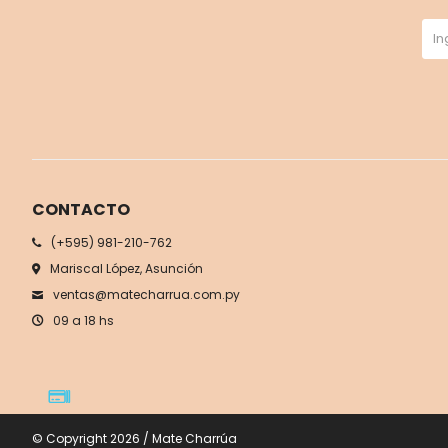
CONTACTO
(+595) 981-210-762
Mariscal López, Asunción
ventas@matecharrua.com.py
09 a 18 hs
© Copyright 2026 / Mate Charrúa