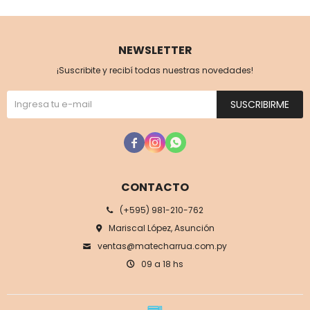
NEWSLETTER
¡Suscribite y recibí todas nuestras novedades!
SUSCRIBIRME



CONTACTO
(+595) 981-210-762
Mariscal López, Asunción
ventas@matecharrua.com.py
09 a 18 hs