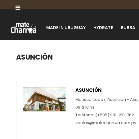

MADE IN URUGUAY
HYDRATE
BUBBA
ASUNCIÓN
ASUNCIÓN
Mariscal López, Asunción - Asu
09 a 18 hs
Teléfono: (+595) 981-210-762
ventas@matecharrua.com.py