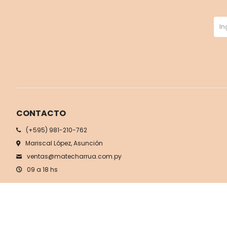
CONTACTO
(+595) 981-210-762
Mariscal López, Asunción
ventas@matecharrua.com.py
09 a 18 hs