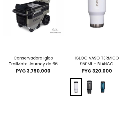
Conservadora Igloo
IGLOO VASO TERMICO
TrailMate Journey de 66
950ML - BLANCO
litros c/ ruedas
PYG
3.750.000
PYG
320.000