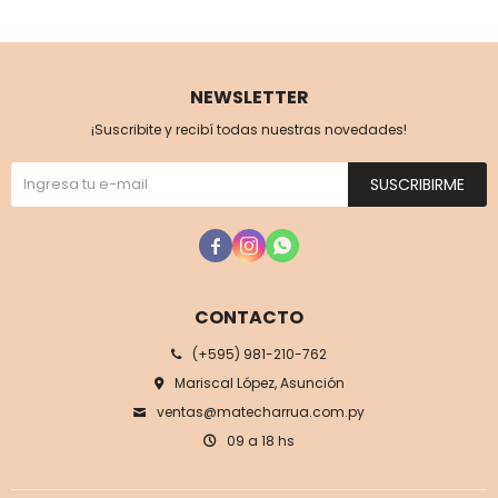
NEWSLETTER
¡Suscribite y recibí todas nuestras novedades!
SUSCRIBIRME



CONTACTO
(+595) 981-210-762
Mariscal López, Asunción
ventas@matecharrua.com.py
09 a 18 hs