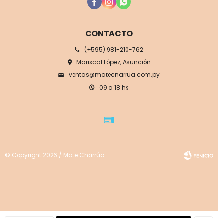



CONTACTO
(+595) 981-210-762
Mariscal López, Asunción
ventas@matecharrua.com.py
09 a 18 hs
© Copyright 2026 / Mate Charrúa