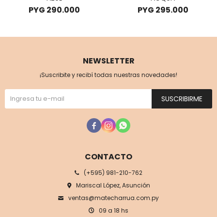
PYG
290.000
PYG
295.000
NEWSLETTER
¡Suscribite y recibí todas nuestras novedades!
SUSCRIBIRME



CONTACTO
(+595) 981-210-762
Mariscal López, Asunción
ventas@matecharrua.com.py
09 a 18 hs