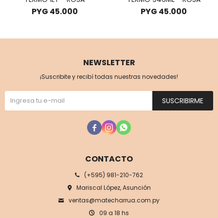
PYG
45.000
PYG
45.000
NEWSLETTER
¡Suscribite y recibí todas nuestras novedades!
SUSCRIBIRME



CONTACTO
(+595) 981-210-762
Mariscal López, Asunción
ventas@matecharrua.com.py
09 a 18 hs