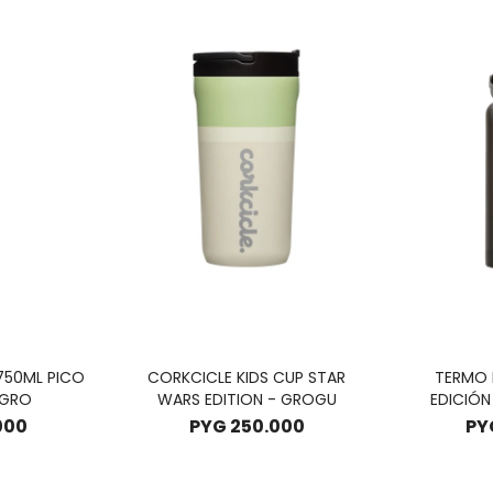
750ML PICO
CORKCICLE KIDS CUP STAR
TERMO 
EGRO
WARS EDITION - GROGU
EDICIÓN
EDI
000
PYG
250.000
PY