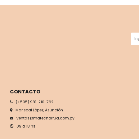
CONTACTO
(+595) 981-210-762
Mariscal López, Asunción
ventas@matecharrua.com.py
09 a 18 hs