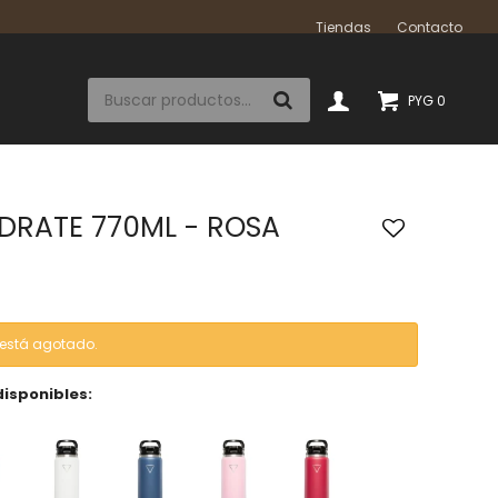
Tiendas
Contacto
PYG
0
DRATE 770ML - ROSA
o está agotado.
disponibles: