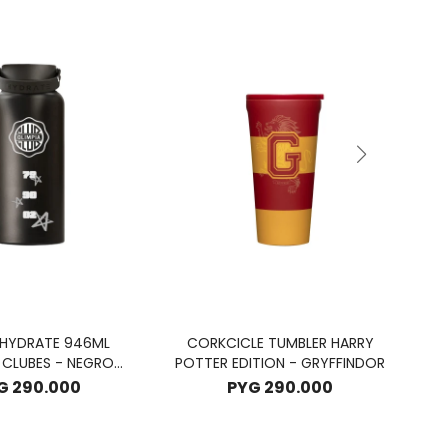
HYDRATE 946ML
CORKCICLE TUMBLER HARRY
 CLUBES - NEGRO
POTTER EDITION - GRYFFINDOR
CION OLIMPIA
G
290.000
PYG
290.000