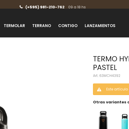
(+595) 981-210-762
09 a 18 hs
TERMOLAR
TERRANO
CONTIGO
LANZAMIENTOS
TERMO HY
PASTEL
63MCH4392
Este artícul
Otras variantes 