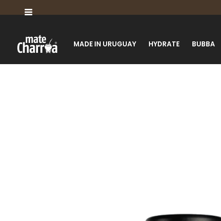

MADE IN URUGUAY
HYDRATE
BUBBA