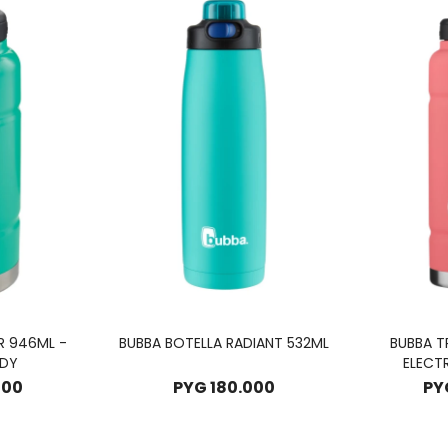
R 946ML -
BUBBA BOTELLA RADIANT 532ML
BUBBA TR
DY
ELECT
000
PYG
180.000
PY