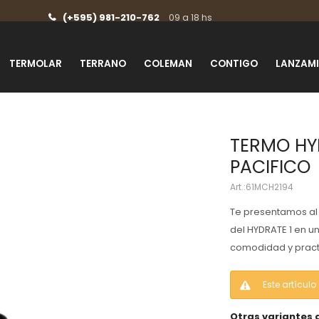
(+595) 981-210-762
09 a 18 hs
TERMOLAR
TERRANO
COLEMAN
CONTIGO
LANZAM
TERMO HY
PACIFICO
61MCH2194
Te presentamos al 
del HYDRATE 1 en u
comodidad y pract
Este artícul
Otras variantes 