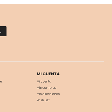
E
MI CUENTA
es
Mi cuenta
Mis compras
Mis direcciones
Wish List