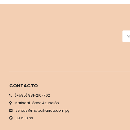
CONTACTO
(+595) 981-210-762
Mariscal López, Asunción
ventas@matecharrua.com.py
09 a 18 hs