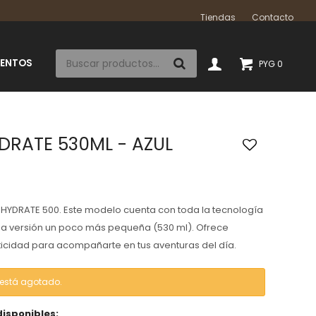
Tiendas
Contacto
IENTOS
PYG
0
DRATE 530ML - AZUL
HYDRATE 500. Este modelo cuenta con toda la tecnología
na versión un poco más pequeña (530 ml). Ofrece
icidad para acompañarte en tus aventuras del día.
o está agotado.
disponibles: