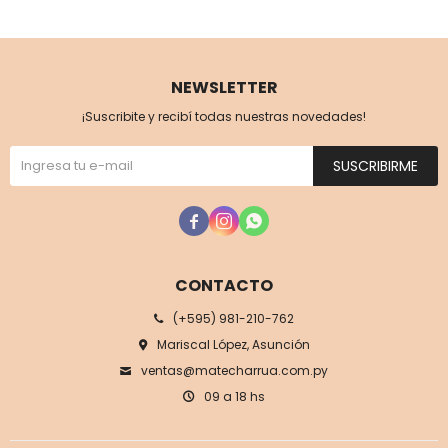
NEWSLETTER
¡Suscribite y recibí todas nuestras novedades!
SUSCRIBIRME



CONTACTO
(+595) 981-210-762
Mariscal López, Asunción
ventas@matecharrua.com.py
09 a 18 hs