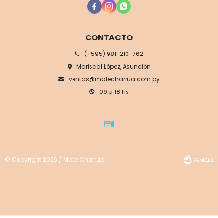



CONTACTO
(+595) 981-210-762
Mariscal López, Asunción
ventas@matecharrua.com.py
09 a 18 hs
© Copyright 2026 / Mate Charrúa