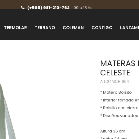
(+595) 981-210-762
09 a 18 hs
TERMOLAR
TERRANO
COLEMAN
CONTIGO
LANZAM
MATERAS 
CELESTE
24MCH1664
* Matera Bolsito
* Interior forrado
* Bolsillo con cierre
* Diseños variados
Altura 36 cm
Ancho 24 cm