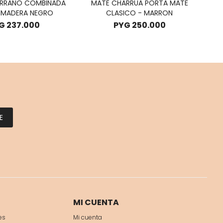
ERRANO COMBINADA
MATE CHARRUA PORTA MATE
M
 MADERA NEGRO
CLASICO - MARRON
G
237.000
PYG
250.000
E
MI CUENTA
es
Mi cuenta