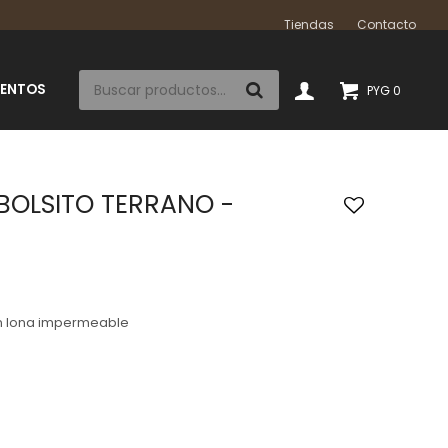
Tiendas
Contacto
IENTOS
PYG
0
BOLSITO TERRANO -
 en lona impermeable