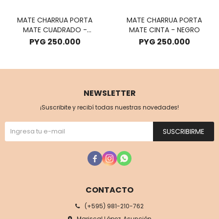
MATE CHARRUA PORTA
MATE CHARRUA PORTA
MATE CUADRADO -
MATE CINTA - NEGRO
MARRON
PYG
250.000
PYG
250.000
NEWSLETTER
¡Suscribite y recibí todas nuestras novedades!
SUSCRIBIRME



CONTACTO
(+595) 981-210-762
Mariscal López, Asunción