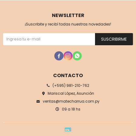
NEWSLETTER
¡Suscribite y recibí todas nuestras novedades!
SUSCRIBIRME



CONTACTO
(+595) 981-210-762
Mariscal López, Asunción
ventas@matecharrua.com.py
09 a 18 hs