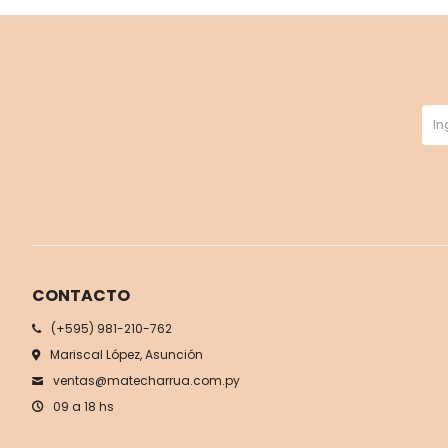
CONTACTO
(+595) 981-210-762
Mariscal López, Asunción
ventas@matecharrua.com.py
09 a 18 hs