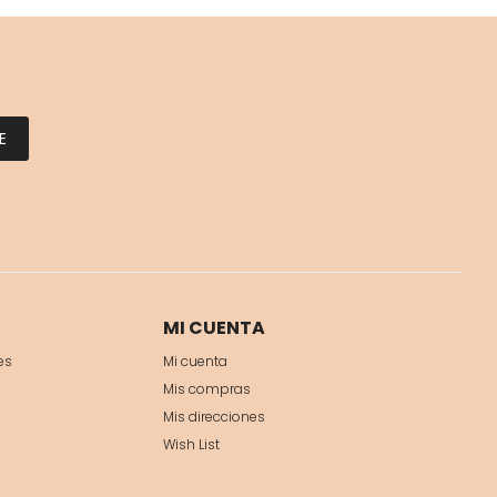
E
MI CUENTA
es
Mi cuenta
Mis compras
Mis direcciones
Wish List