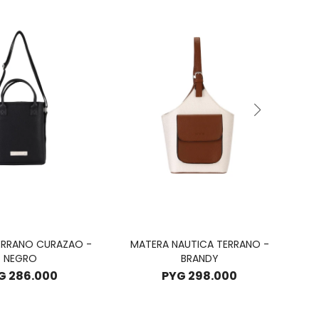
ERRANO CURAZAO -
MATERA NAUTICA TERRANO -
MA
NEGRO
BRANDY
G
286.000
PYG
298.000