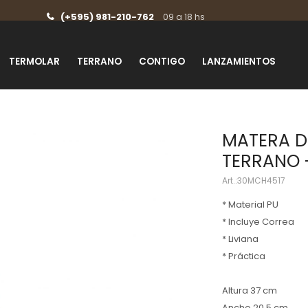
(+595) 981-210-762
09 a 18 hs
TERMOLAR
TERRANO
CONTIGO
LANZAMIENTOS
MATERA D
TERRANO 
30MCH4517
* Material PU
* Incluye Correa
* Liviana
* Práctica
Altura 37 cm
Ancho 20.5 cm