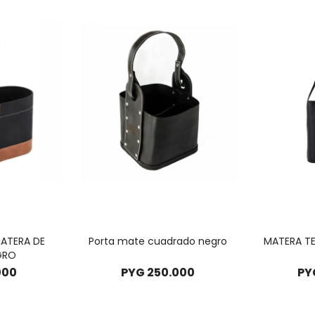
ATERA DE
Porta mate cuadrado negro
MATERA T
GRO
000
PYG
250.000
PY