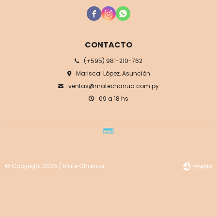



CONTACTO
(+595) 981-210-762
Mariscal López, Asunción
ventas@matecharrua.com.py
09 a 18 hs
© Copyright 2026 / Mate Charrúa