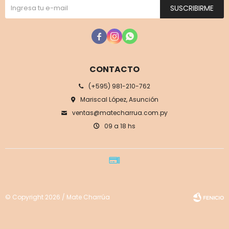
SUSCRIBIRME



CONTACTO
(+595) 981-210-762
Mariscal López, Asunción
ventas@matecharrua.com.py
09 a 18 hs
© Copyright 2026 / Mate Charrúa