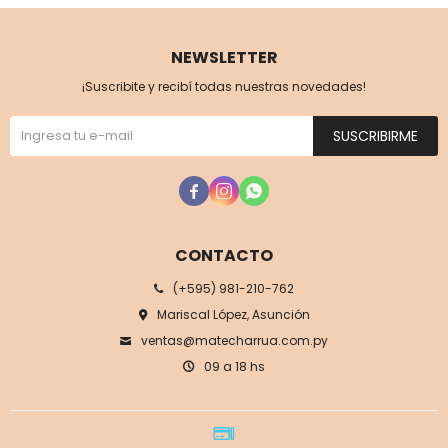
NEWSLETTER
¡Suscribite y recibí todas nuestras novedades!
SUSCRIBIRME



CONTACTO
(+595) 981-210-762
Mariscal López, Asunción
ventas@matecharrua.com.py
09 a 18 hs