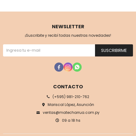
NEWSLETTER
¡Suscribite y recibí todas nuestras novedades!
SUSCRIBIRME



CONTACTO
(+595) 981-210-762
Mariscal López, Asunción
ventas@matecharrua.com.py
09 a 18 hs