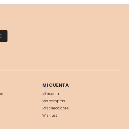
E
MI CUENTA
es
Mi cuenta
Mis compras
Mis direcciones
Wish List