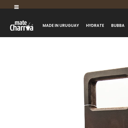

MADE IN URUGUAY
HYDRATE
BUBBA