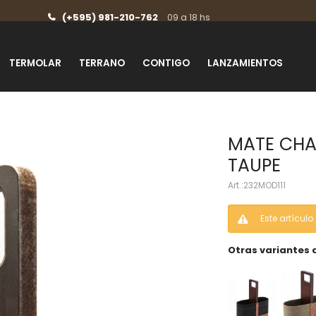
(+595) 981-210-762
09 a 18 hs
TERMOLAR
TERRANO
CONTIGO
LANZAMIENTOS
MATE CHA
TAUPE
232MOD111
Este artícul
Otras variantes 