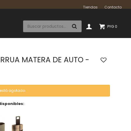
Tiendas
Contacto
PYG
0
RRUA MATERA DE AUTO -
o está agotado.
disponibles: