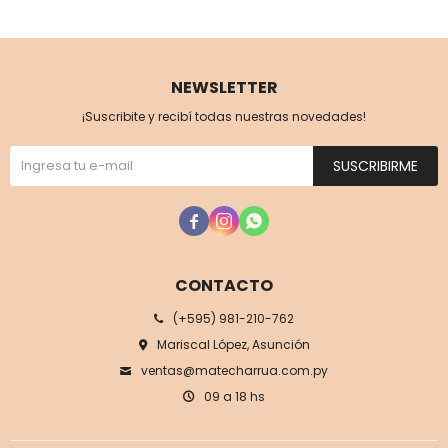
NEWSLETTER
¡Suscribite y recibí todas nuestras novedades!
SUSCRIBIRME



CONTACTO
(+595) 981-210-762
Mariscal López, Asunción
ventas@matecharrua.com.py
09 a 18 hs