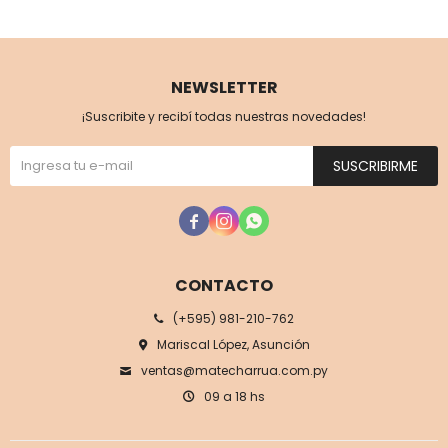
NEWSLETTER
¡Suscribite y recibí todas nuestras novedades!
SUSCRIBIRME



CONTACTO
(+595) 981-210-762
Mariscal López, Asunción
ventas@matecharrua.com.py
09 a 18 hs