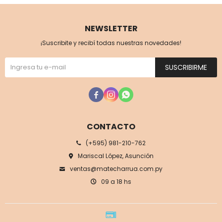
NEWSLETTER
¡Suscribite y recibí todas nuestras novedades!
SUSCRIBIRME



CONTACTO
(+595) 981-210-762
Mariscal López, Asunción
ventas@matecharrua.com.py
09 a 18 hs