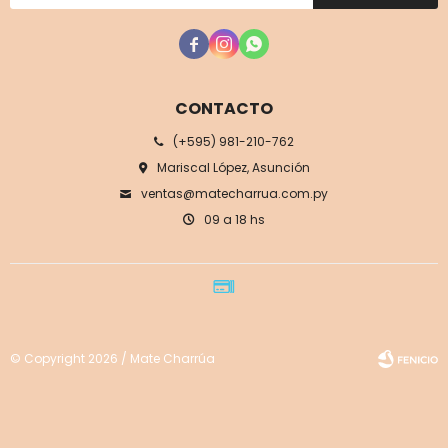



CONTACTO
(+595) 981-210-762
Mariscal López, Asunción
ventas@matecharrua.com.py
09 a 18 hs
© Copyright 2026 / Mate Charrúa