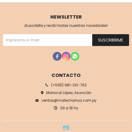
NEWSLETTER
¡Suscribite y recibí todas nuestras novedades!
SUSCRIBIRME



CONTACTO
(+595) 981-210-762
Mariscal López, Asunción
ventas@matecharrua.com.py
09 a 18 hs