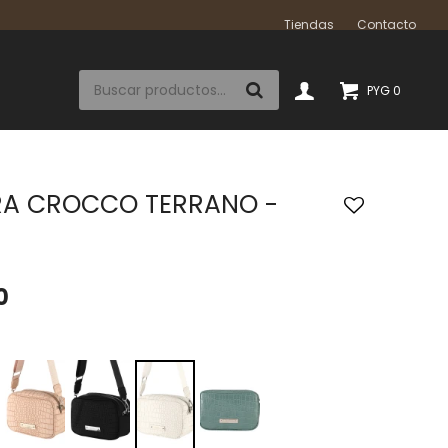
Tiendas
Contacto
PYG
0
A CROCCO TERRANO -
0