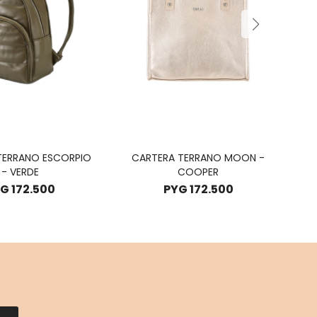
TERRANO ESCORPIO
CARTERA TERRANO MOON -
MO
- VERDE
COOPER
YG
172.500
PYG
172.500