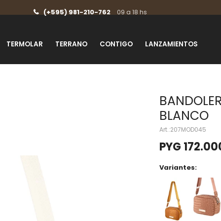
(+595) 981-210-762
09 a 18 hs
TERMOLAR
TERRANO
CONTIGO
LANZAMIENTOS
BANDOLER
BLANCO
207MOD045
PYG
172.00
Variantes: