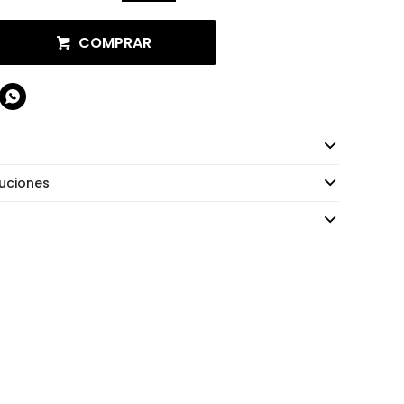
COMPRAR

uciones