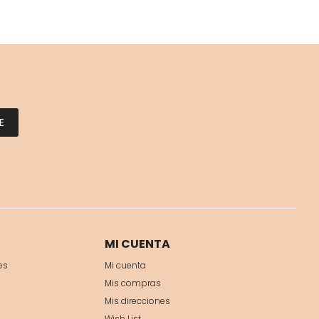
E
MI CUENTA
es
Mi cuenta
Mis compras
Mis direcciones
Wish List