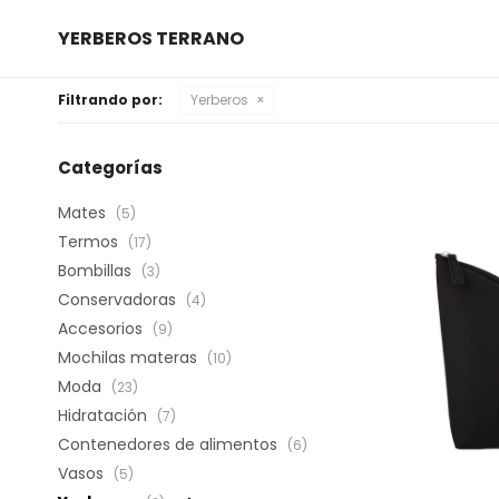
YERBEROS TERRANO
Filtrando por:
Yerberos
Categorías
Mates
(5)
Termos
(17)
Bombillas
(3)
Conservadoras
(4)
Accesorios
(9)
Mochilas materas
(10)
Moda
(23)
Hidratación
(7)
Contenedores de alimentos
(6)
Vasos
(5)