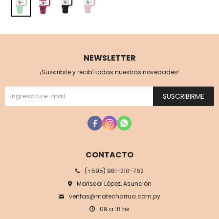
NEWSLETTER
¡Suscribite y recibí todas nuestras novedades!
SUSCRIBIRME



CONTACTO
(+595) 981-210-762
Mariscal López, Asunción
ventas@matecharrua.com.py
09 a 18 hs