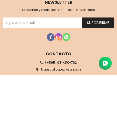
NEWSLETTER
¡Suscribite y recibí todas nuestras novedades!
SUSCRIBIRME



CONTACTO
(+595) 981-210-762
Mariscal López, Asunción
ventas@matecharrua.com.py
09 a 18 hs