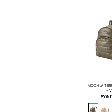
MOCHILA TER
- V
PYG
1