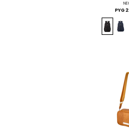
NE
PYG
2