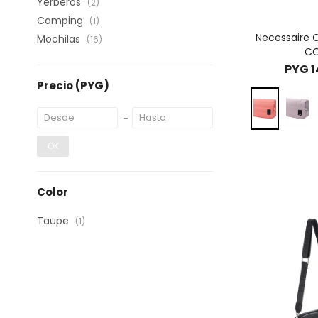
Yerberos
(2)
Camping
(1)
Necessaire 
Mochilas
(16)
CO
PYG
1
Precio
(PYG)
OK
Color
Taupe
(1)