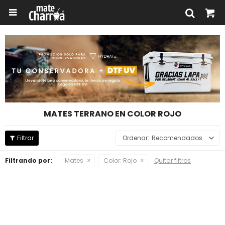

MATES TERRANO EN COLOR ROJO
Recomendados
Filtrando por:
Mates
Color:
Rojo
Quitar filtros