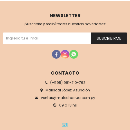
NEWSLETTER
¡Suscribite y recibí todas nuestras novedades!
SUSCRIBIRME



CONTACTO
(+595) 981-210-762
Mariscal López, Asunción
ventas@matecharrua.com.py
09 a 18 hs