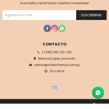
¡Suscribite y recibí todas nuestras novedades!
SUSCRIBIRME



CONTACTO
(+595) 981-210-762
Mariscal López, Asunción
ventas@matecharrua.com.py
09 a 18 hs
© Copyright 2026 / Mate Charrúa