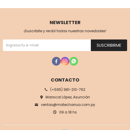
NEWSLETTER
¡Suscribite y recibí todas nuestras novedades!
SUSCRIBIRME



CONTACTO
(+595) 981-210-762
Mariscal López, Asunción
ventas@matecharrua.com.py
09 a 18 hs