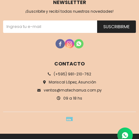
NEWSLETTER
¡Suscribite y recibí todas nuestras novedades!
SUSCRIBIRME



CONTACTO
(+595) 981-210-762
Mariscal López, Asunción
ventas@matecharrua.com.py
09 a 18 hs