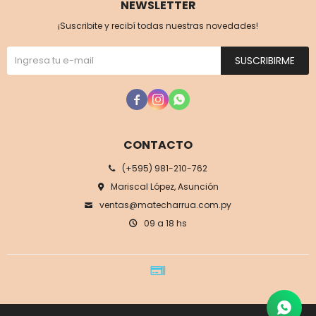
NEWSLETTER
¡Suscribite y recibí todas nuestras novedades!
SUSCRIBIRME



CONTACTO
(+595) 981-210-762
Mariscal López, Asunción
ventas@matecharrua.com.py
09 a 18 hs