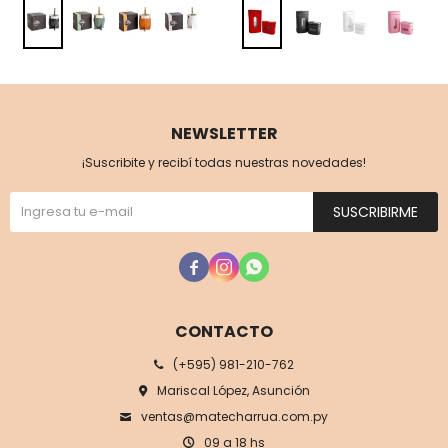
NEWSLETTER
¡Suscribite y recibí todas nuestras novedades!
SUSCRIBIRME



CONTACTO
(+595) 981-210-762
Mariscal López, Asunción
ventas@matecharrua.com.py
09 a 18 hs