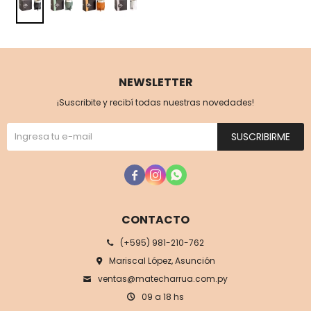
NEWSLETTER
¡Suscribite y recibí todas nuestras novedades!
SUSCRIBIRME



CONTACTO
(+595) 981-210-762
Mariscal López, Asunción
ventas@matecharrua.com.py
09 a 18 hs