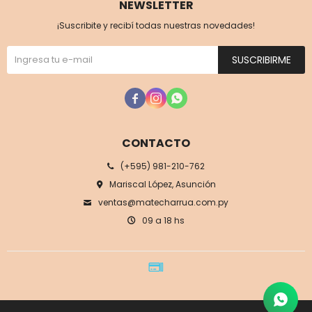
NEWSLETTER
¡Suscribite y recibí todas nuestras novedades!
SUSCRIBIRME



CONTACTO
(+595) 981-210-762
Mariscal López, Asunción
ventas@matecharrua.com.py
09 a 18 hs