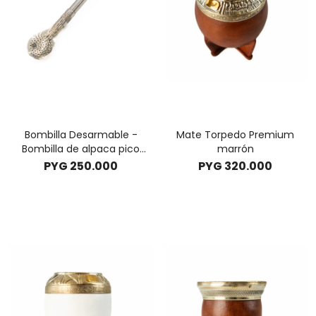
Bombilla Desarmable -
Mate Torpedo Premium
Bombilla de alpaca pico
marrón
ancho desarmable
PYG
250.000
PYG
320.000