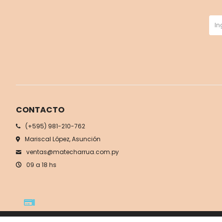
CONTACTO
(+595) 981-210-762
Mariscal López, Asunción
ventas@matecharrua.com.py
09 a 18 hs