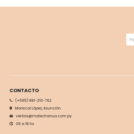
CONTACTO
(+595) 981-210-762
Mariscal López, Asunción
ventas@matecharrua.com.py
09 a 18 hs