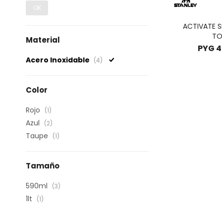
OK
ACTIVATE S
TO
Material
PYG
4
Acero Inoxidable
(4)
Color
Rojo
(1)
Azul
(2)
Taupe
(1)
Tamaño
590ml
(3)
1lt
(1)