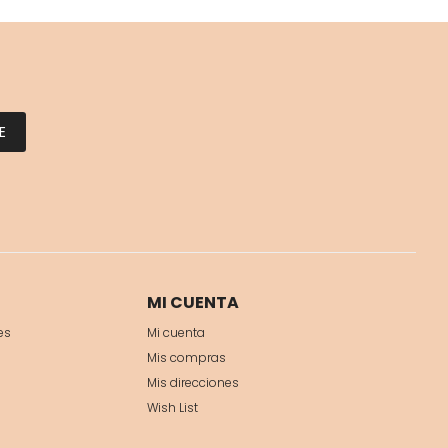
E
MI CUENTA
es
Mi cuenta
Mis compras
Mis direcciones
Wish List