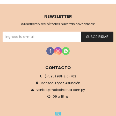
NEWSLETTER
¡Suscribite y recibí todas nuestras novedades!
SUSCRIBIRME



CONTACTO
(+595) 981-210-762
Mariscal López, Asunción
ventas@matecharrua.com.py
09 a 18 hs