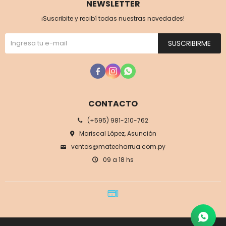
NEWSLETTER
¡Suscribite y recibí todas nuestras novedades!
SUSCRIBIRME



CONTACTO
(+595) 981-210-762
Mariscal López, Asunción
ventas@matecharrua.com.py
09 a 18 hs