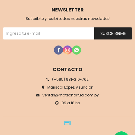
NEWSLETTER
¡Suscribite y recibí todas nuestras novedades!
SUSCRIBIRME



CONTACTO
(+595) 981-210-762
Mariscal López, Asunción
ventas@matecharrua.com.py
09 a 18 hs