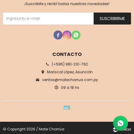
¡Suscribite y recibí todas nuestras novedades!
SUSCRIBIRME



CONTACTO
(+595) 981-210-762
Mariscal López, Asunción
ventas@matecharrua.com.py
09 a 18 hs
© Copyright 2026 / Mate Charrúa