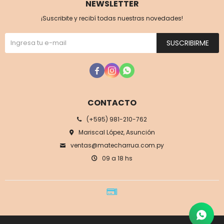
NEWSLETTER
¡Suscribite y recibí todas nuestras novedades!
SUSCRIBIRME



CONTACTO
(+595) 981-210-762
Mariscal López, Asunción
ventas@matecharrua.com.py
09 a 18 hs